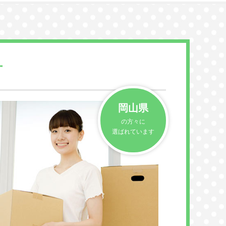
方
岡山県
の方々に
選ばれています