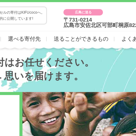
広島に送る
ルの寄付はKIFUcocoへ。
的に公開しています!
〒731-0214
広島市安佐北区可部町桐原82
選べる寄付先
送ることができるもの
よく
付はお任せください。
へ
思いを届けます。