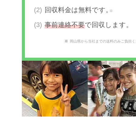
回収料金は無料です。
※
事前連絡不要
で回収します。
岡山県から当社までの送料のみご負担く