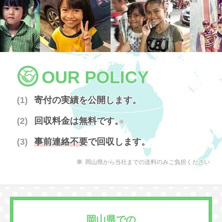
OUR POLICY
寄付の実績を公開します。
回収料金は無料です。
※
事前連絡不要
で回収します。
岡山県から当社までの送料のみご負担ください
岡山県での