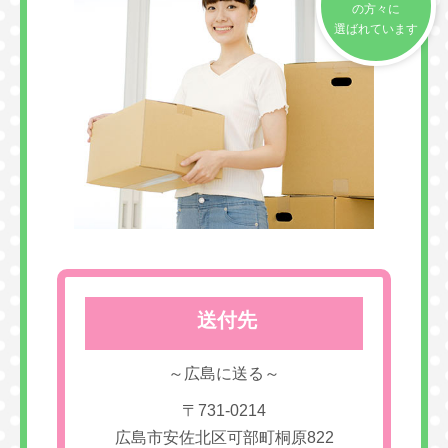
の方々に
選ばれています
送付先
～広島に送る～
〒731-0214
広島市安佐北区可部町桐原822