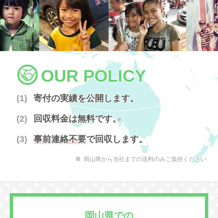
OUR POLICY
寄付の実績を公開します。
回収料金は無料です。
※
事前連絡不要
で回収します。
岡山県から当社までの送料のみご負担ください
岡山県での