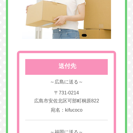
送付先
～広島に送る～
〒731-0214
広島市安佐北区可部町桐原822
宛名：kifucoco
～福岡に送る～