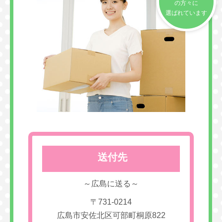
の方々に
選ばれています
送付先
～広島に送る～
〒731-0214
広島市安佐北区可部町桐原822