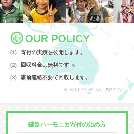
OUR POLICY
寄付の実績を公開します。
回収料金は無料です。
※
事前連絡不要
で回収します。
当社までの送料のみご負担ください
鍵盤ハーモニカ寄付の始め方