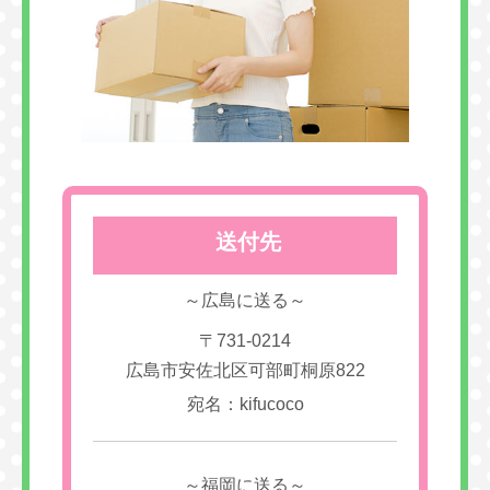
送付先
～広島に送る～
〒731-0214
広島市安佐北区可部町桐原822
宛名：kifucoco
～福岡に送る～