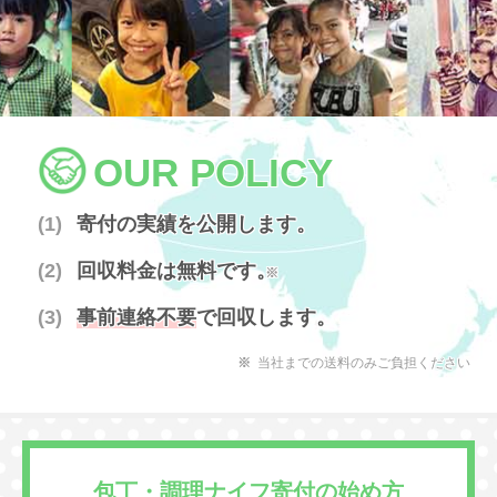
OUR POLICY
寄付の実績を公開します。
回収料金は無料です。
※
事前連絡不要
で回収します。
当社までの送料のみご負担ください
包丁・調理ナイフ寄付の始め方