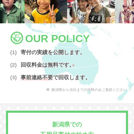
OUR POLICY
寄付の実績を公開します。
回収料金は無料です。
※
事前連絡不要
で回収します。
新潟県から当社までの送料のみご負担ください
新潟県での