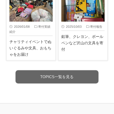
2026/01/08
寄付実績
2025/10/03
寄付報告
紹介
鉛筆、クレヨン、ボール
チャリティイベントでぬ
ペンなど沢山の文具を寄
いぐるみや文具、おもち
付
ゃをお届け
TOPICS一覧を見る