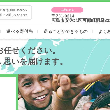
広島に送る
寄付はKIFUcocoへ。
的に公開しています!
〒731-0214
広島市安佐北区可部町桐原82
選べる寄付先
送ることができるもの
よく
お任せください。
へ
思いを届けます。