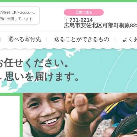
広島に送る
寄付はKIFUcocoへ。
的に公開しています!
〒731-0214
広島市安佐北区可部町桐原82
選べる寄付先
送ることができるもの
よく
お任せください。
へ
思いを届けます。