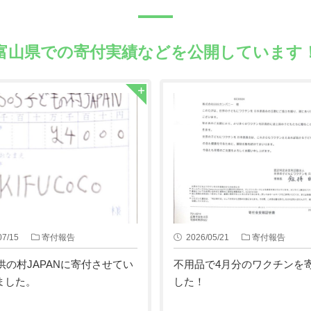
富山県での
寄付実績などを公開しています
07/15
寄付報告
2026/05/21
寄付報告
供の村JAPANに寄付させてい
不用品で4月分のワクチンを
ました。
した！