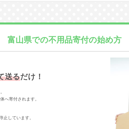
富山県での
不用品寄付の始め方
て送る
だけ！
い。
団体へ寄付されます。
停止しています。