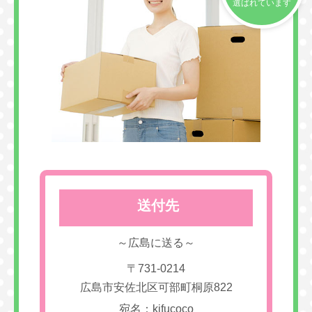
選ばれています
送付先
～広島に送る～
〒731-0214
広島市安佐北区可部町桐原822
宛名：kifucoco