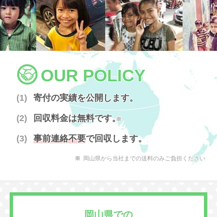
OUR POLICY
寄付の実績を公開します。
回収料金は無料です。
※
事前連絡不要
で回収します。
岡山県から当社までの送料のみご負担ください
岡山県での