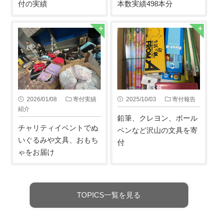
付の実績
本数実績498本分
2026/01/08
寄付実績
2025/10/03
寄付報告
紹介
鉛筆、クレヨン、ボール
チャリティイベントでぬ
ペンなど沢山の文具を寄
いぐるみや文具、おもち
付
ゃをお届け
TOPICS一覧を見る