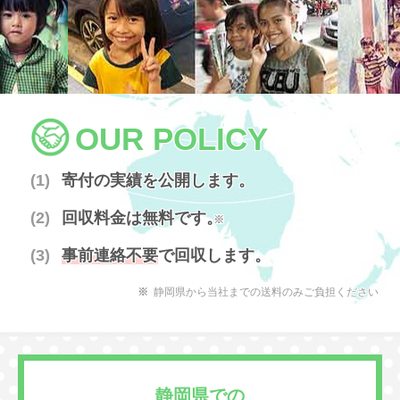
OUR POLICY
寄付の実績を公開します。
回収料金は無料です。
※
事前連絡不要
で回収します。
静岡県から当社までの送料のみご負担ください
静岡県での