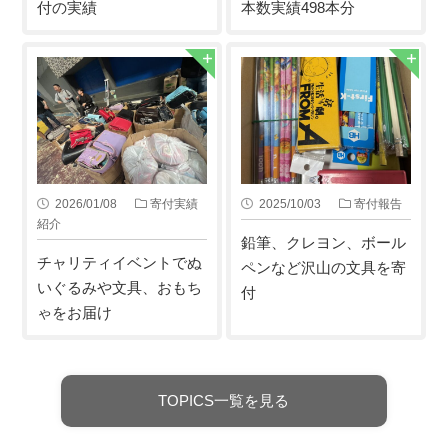
付の実績
本数実績498本分
2026/01/08
寄付実績
2025/10/03
寄付報告
紹介
鉛筆、クレヨン、ボール
チャリティイベントでぬ
ペンなど沢山の文具を寄
いぐるみや文具、おもち
付
ゃをお届け
TOPICS一覧を見る