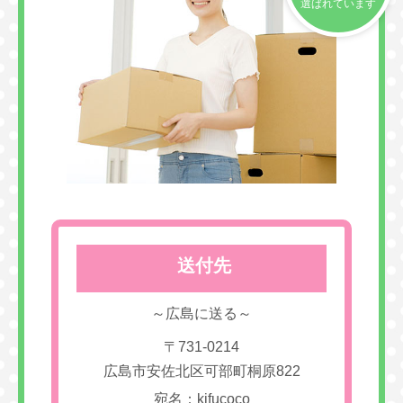
選ばれています
送付先
～広島に送る～
〒731-0214
広島市安佐北区可部町桐原822
宛名：kifucoco