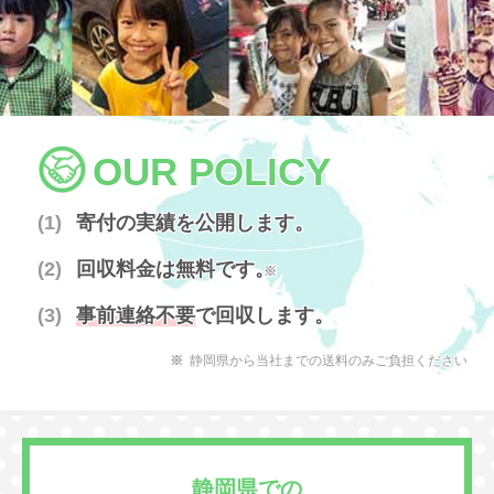
OUR POLICY
寄付の実績を公開します。
回収料金は無料です。
※
事前連絡不要
で回収します。
静岡県から当社までの送料のみご負担ください
静岡県での