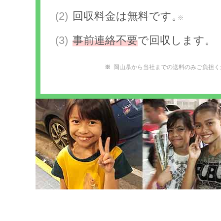
回収料金は無料です。
※
事前連絡不要
で回収します。
岡山県から当社までの送料のみご負担く