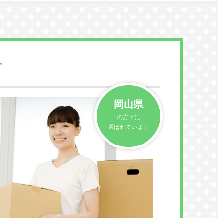
方
岡山県
の方々に
選ばれています