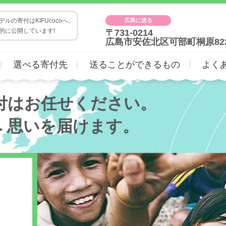
広島に送る
ルの寄付はKIFUcocoへ。
的に公開しています!
〒731-0214
広島市安佐北区可部町桐原82
選べる寄付先
送ることができるもの
よく
付はお任せください。
へ
思いを届けます。