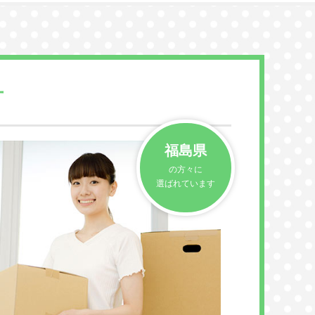
方
福島県
の方々に
選ばれています