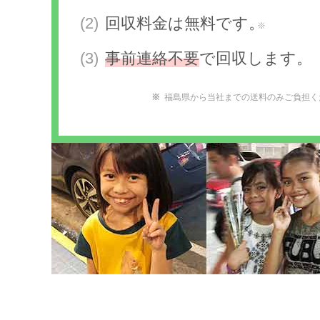
回収料金は無料です。
※
事前連絡不要
で回収します。
福島県から当社までの送料のみご負担く