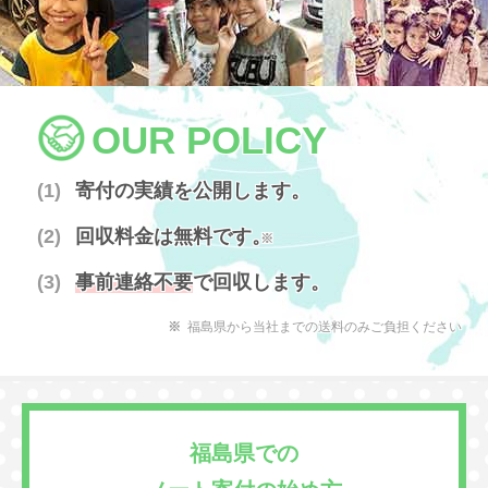
OUR POLICY
寄付の実績を公開します。
回収料金は無料です。
※
事前連絡不要
で回収します。
福島県から当社までの送料のみご負担ください
福島県での