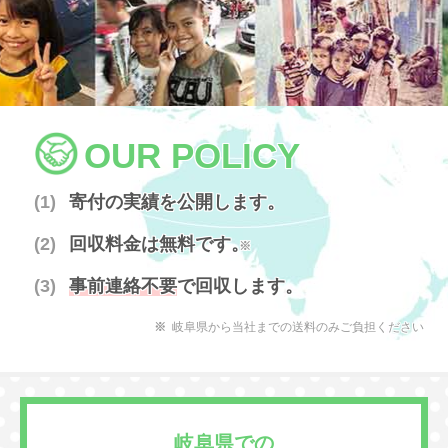
OUR POLICY
寄付の実績を公開します。
回収料金は無料です。
※
事前連絡不要
で回収します。
岐阜県から当社までの送料のみご負担ください
岐阜県での