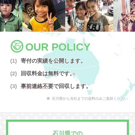
OUR POLICY
寄付の実績を公開します。
回収料金は無料です。
※
事前連絡不要
で回収します。
石川県から当社までの送料のみご負担ください
石川県での