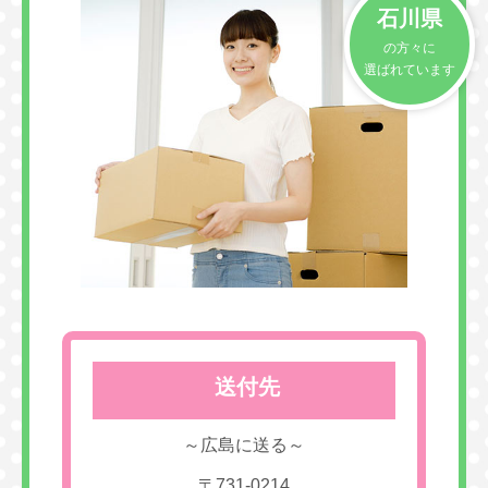
石川県
の方々に
選ばれています
送付先
～広島に送る～
〒731-0214