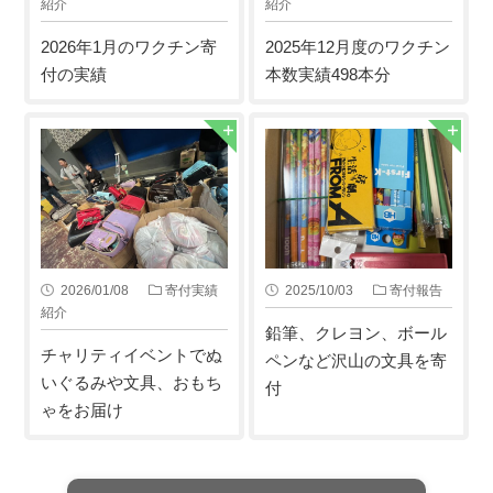
紹介
紹介
2026年1月のワクチン寄
2025年12月度のワクチン
付の実績
本数実績498本分
2026/01/08
寄付実績
2025/10/03
寄付報告
紹介
鉛筆、クレヨン、ボール
チャリティイベントでぬ
ペンなど沢山の文具を寄
いぐるみや文具、おもち
付
ゃをお届け