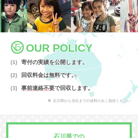
OUR POLICY
寄付の実績を公開します。
回収料金は無料です。
※
事前連絡不要
で回収します。
石川県から当社までの送料のみご負担ください
石川県での