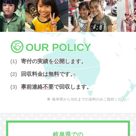
OUR POLICY
寄付の実績を公開します。
回収料金は無料です。
※
事前連絡不要
で回収します。
岐阜県から当社までの送料のみご負担ください
岐阜県での