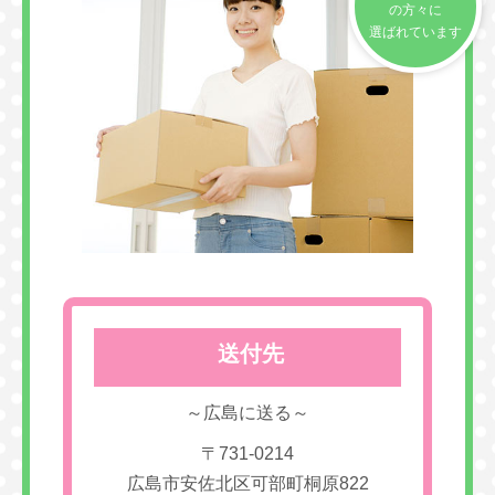
の方々に
選ばれています
送付先
～広島に送る～
〒731-0214
広島市安佐北区可部町桐原822