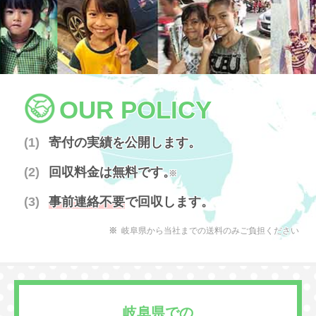
OUR POLICY
寄付の実績を公開します。
回収料金は無料です。
※
事前連絡不要
で回収します。
岐阜県から当社までの送料のみご負担ください
岐阜県での