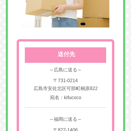
送付先
～広島に送る～
〒731-0214
広島市安佐北区可部町桐原822
宛名：kifucoco
～福岡に送る～
〒822-1406