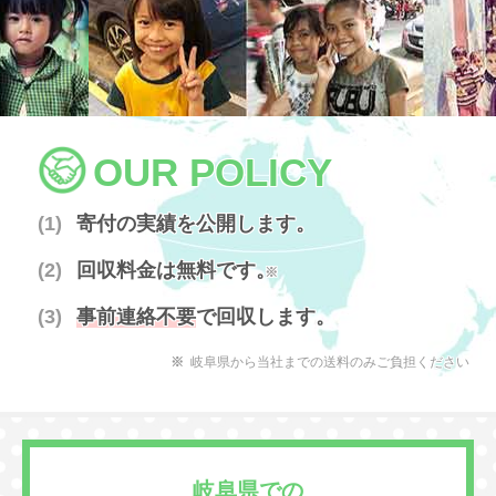
OUR POLICY
寄付の実績を公開します。
回収料金は無料です。
※
事前連絡不要
で回収します。
岐阜県から当社までの送料のみご負担ください
岐阜県での