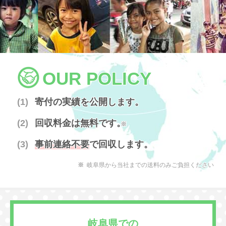
OUR POLICY
寄付の実績を公開します。
回収料金は無料です。
※
事前連絡不要
で回収します。
岐阜県から当社までの送料のみご負担ください
岐阜県での