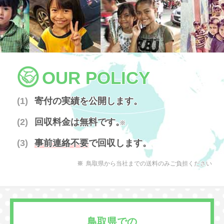
OUR POLICY
寄付の実績を公開します。
回収料金は無料です。
※
事前連絡不要
で回収します。
鳥取県から当社までの送料のみご負担ください
鳥取県での