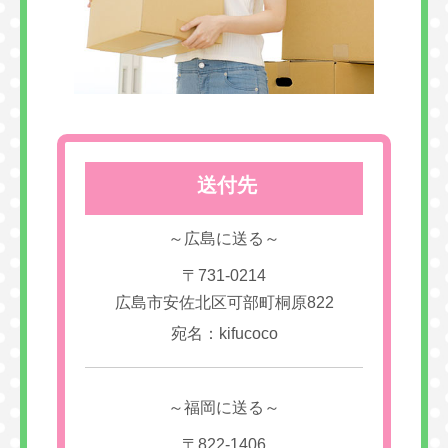
送付先
～広島に送る～
〒731-0214
広島市安佐北区可部町桐原822
宛名：kifucoco
～福岡に送る～
〒822-1406