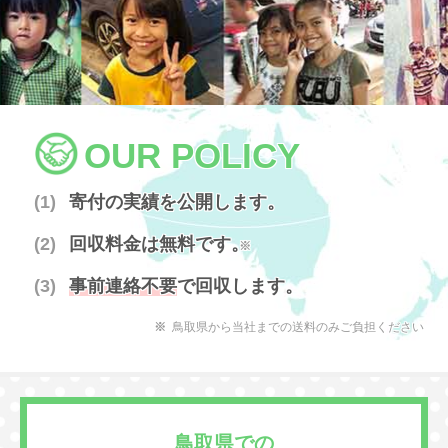
OUR POLICY
寄付の実績を公開します。
回収料金は無料です。
※
事前連絡不要
で回収します。
鳥取県から当社までの送料のみご負担ください
鳥取県での