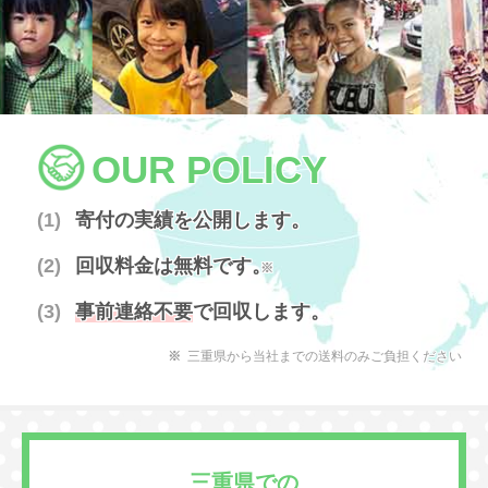
OUR POLICY
寄付の実績を公開します。
回収料金は無料です。
※
事前連絡不要
で回収します。
三重県から当社までの送料のみご負担ください
三重県での