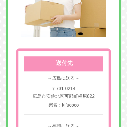
送付先
～広島に送る～
〒731-0214
広島市安佐北区可部町桐原822
宛名：kifucoco
～福岡に送る～