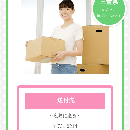
三重県
の方々に
選ばれています
送付先
～広島に送る～
〒731-0214