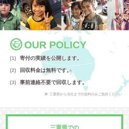
OUR POLICY
寄付の実績を公開します。
回収料金は無料です。
※
事前連絡不要
で回収します。
三重県から当社までの送料のみご負担ください
三重県での