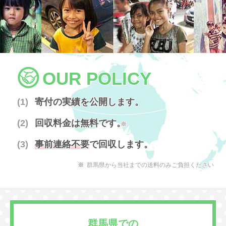
OUR POLICY
寄付の実績を公開します。
回収料金は無料です。
※
事前連絡不要
で回収します。
群馬県から当社までの送料のみご負担ください
群馬県での