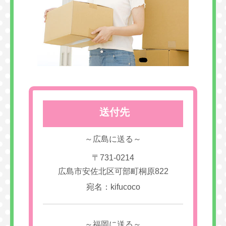
送付先
～広島に送る～
〒731-0214
広島市安佐北区可部町桐原822
宛名：kifucoco
～福岡に送る～