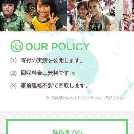
OUR POLICY
寄付の実績を公開します。
回収料金は無料です。
※
事前連絡不要
で回収します。
群馬県から当社までの送料のみご負担ください
群馬県での