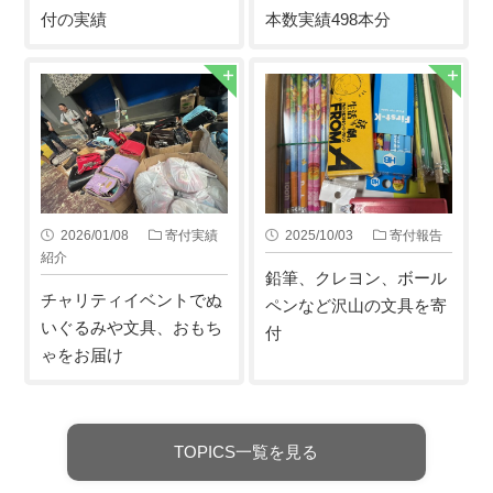
付の実績
本数実績498本分
2026/01/08
寄付実績
2025/10/03
寄付報告
紹介
鉛筆、クレヨン、ボール
チャリティイベントでぬ
ペンなど沢山の文具を寄
いぐるみや文具、おもち
付
ゃをお届け
TOPICS一覧を見る