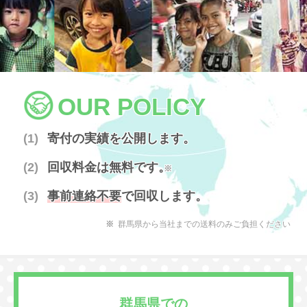
OUR POLICY
寄付の実績を公開します。
回収料金は無料です。
※
事前連絡不要
で回収します。
群馬県から当社までの送料のみご負担ください
群馬県での