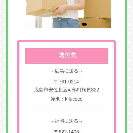
送付先
～広島に送る～
〒731-0214
広島市安佐北区可部町桐原822
宛名：kifucoco
～福岡に送る～
〒822-1406