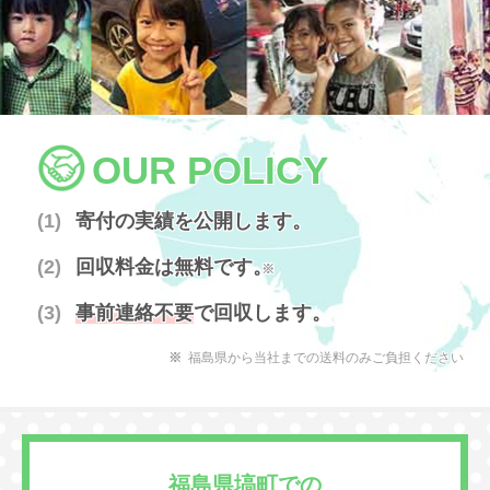
OUR POLICY
寄付の実績を公開します。
回収料金は無料です。
※
事前連絡不要
で回収します。
福島県から当社までの送料のみご負担ください
福島県塙町での