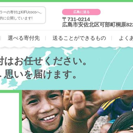
広島に送る
ーの寄付はKIFUcocoへ。
的に公開しています!
〒731-0214
広島市安佐北区可部町桐原82
選べる寄付先
送ることができるもの
よく
付はお任せください。
へ
思いを届けます。