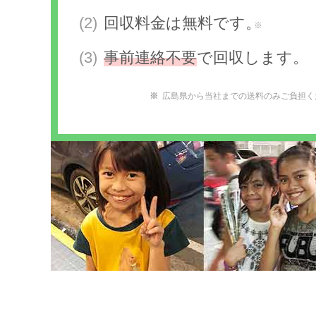
回収料金は無料です。
※
事前連絡不要
で回収します。
広島県から当社までの送料のみご負担く