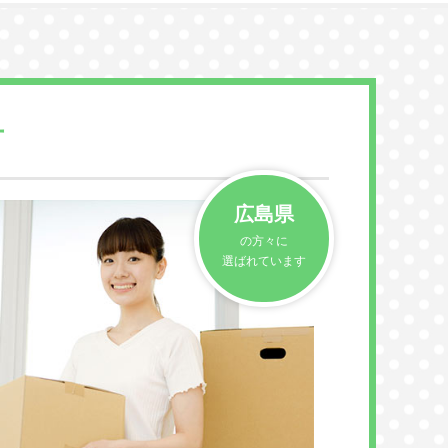
方
広島県
の方々に
選ばれています