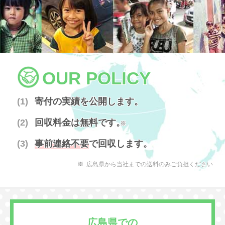
OUR POLICY
寄付の実績を公開します。
回収料金は無料です。
※
事前連絡不要
で回収します。
広島県から当社までの送料のみご負担ください
広島県での