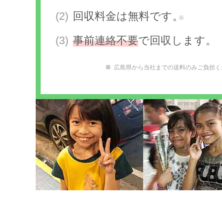
回収料金は無料です。
※
事前連絡不要
で回収します。
広島県から当社までの送料のみご負担く