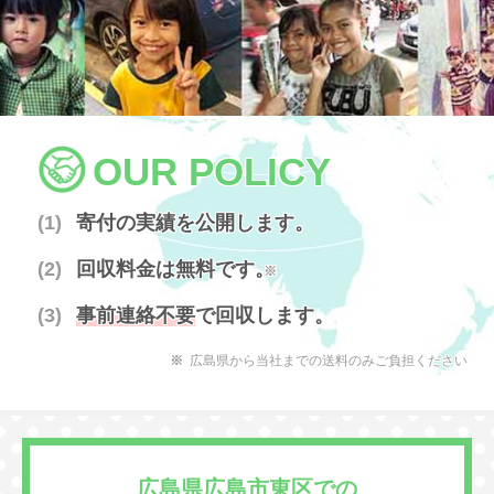
OUR POLICY
寄付の実績を公開します。
回収料金は無料です。
※
事前連絡不要
で回収します。
広島県から当社までの送料のみご負担ください
広島県広島市東区での