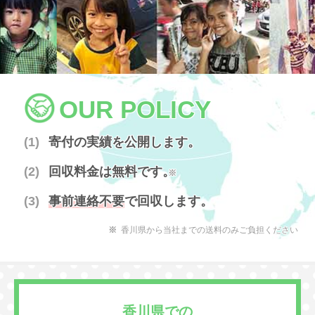
OUR POLICY
寄付の実績を公開します。
回収料金は無料です。
※
事前連絡不要
で回収します。
香川県から当社までの送料のみご負担ください
香川県での