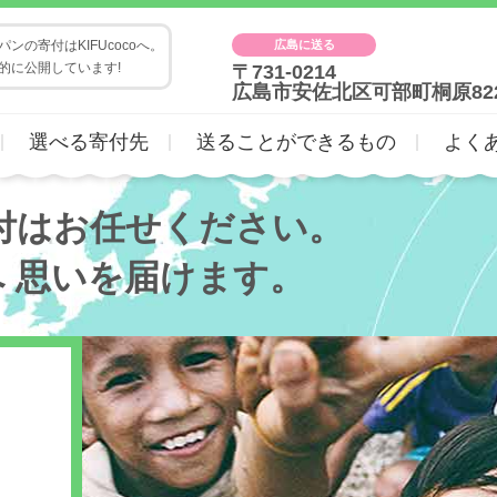
広島に送る
ンの寄付はKIFUcocoへ。
的に公開しています!
〒731-0214
広島市安佐北区可部町桐原82
選べる寄付先
送ることができるもの
よく
付はお任せください。
へ
思いを届けます。