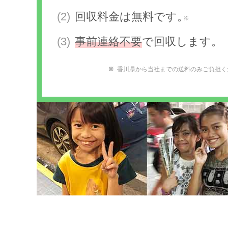
回収料金は無料です。
※
事前連絡不要
で回収します。
香川県から当社までの送料のみご負担く