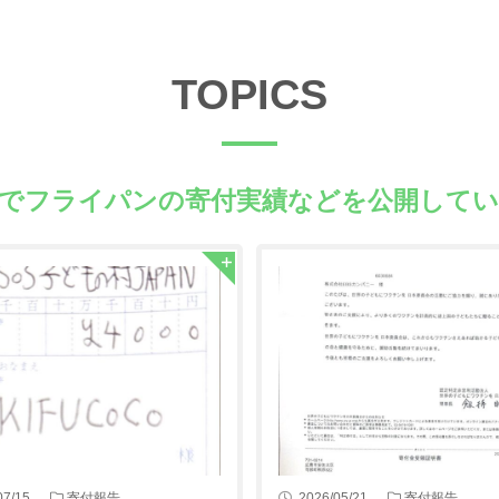
TOPICS
県でフライパンの
寄付実績などを公開して
07/15
寄付報告
2026/05/21
寄付報告