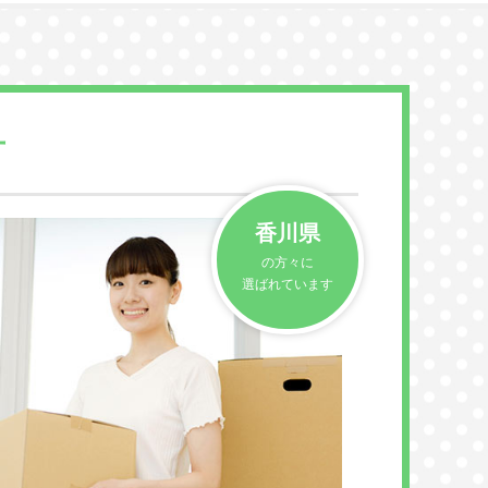
方
香川県
の方々に
選ばれています