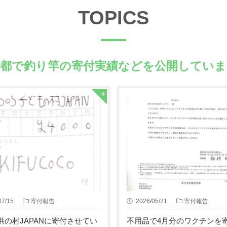
TOPICS
京都で釣り竿の
寄付実績などを公開していま
07/15
寄付報告
2026/05/21
寄付報告
供の村JAPANに寄付させてい
不用品で4月分のワクチンを