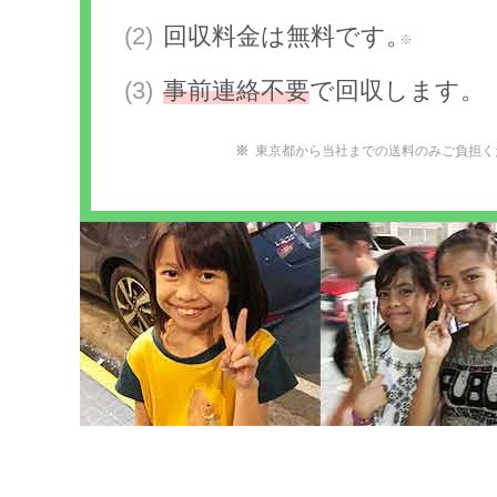
回収料金は無料です。
※
事前連絡不要
で回収します。
東京都から当社までの送料のみご負担く