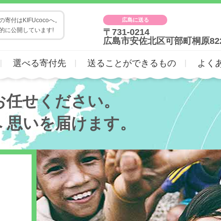
広島に送る
寄付はKIFUcocoへ。
的に公開しています!
〒731-0214
広島市安佐北区可部町桐原82
選べる寄付先
送ることができるもの
よく
お任せください。
へ
思いを届けます。