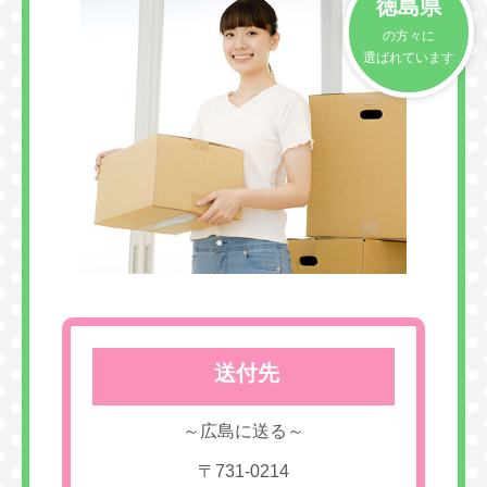
徳島県
の方々に
選ばれています
送付先
～広島に送る～
〒731-0214