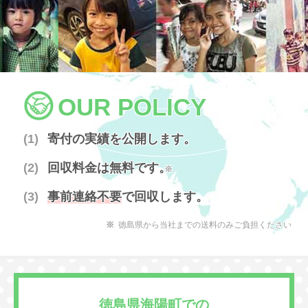
OUR POLICY
寄付の実績を公開します。
回収料金は無料です。
※
事前連絡不要
で回収します。
徳島県から当社までの送料のみご負担ください
徳島県海陽町での