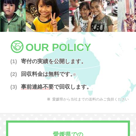
OUR POLICY
寄付の実績を公開します。
回収料金は無料です。
※
事前連絡不要
で回収します。
愛媛県から当社までの送料のみご負担ください
愛媛県での