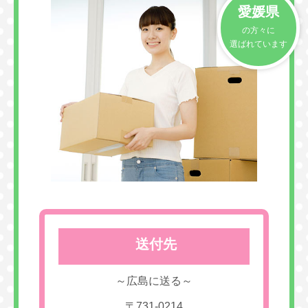
愛媛県
の方々に
選ばれています
送付先
～広島に送る～
〒731-0214