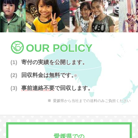
OUR POLICY
寄付の実績を公開します。
回収料金は無料です。
※
事前連絡不要
で回収します。
愛媛県から当社までの送料のみご負担ください
愛媛県での