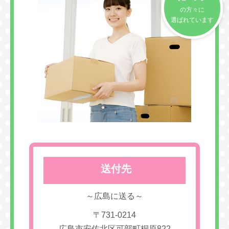
の方々に
選ばれています
送付先
～広島に送る～
〒731-0214
広島市安佐北区可部町桐原822