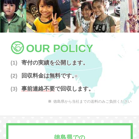
OUR POLICY
寄付の実績を公開します。
回収料金は無料です。
※
事前連絡不要
で回収します。
徳島県から当社までの送料のみご負担ください
徳島県での