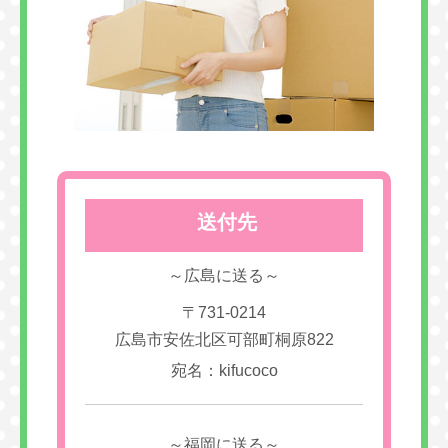
送付先
～広島に送る～
〒731-0214
広島市安佐北区可部町桐原822
宛名：kifucoco
～福岡に送る～