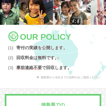
OUR POLICY
寄付の実績を公開します。
回収料金は無料です。
※
事前連絡不要
で回収します。
徳島県から当社までの送料のみご負担ください
徳島県での