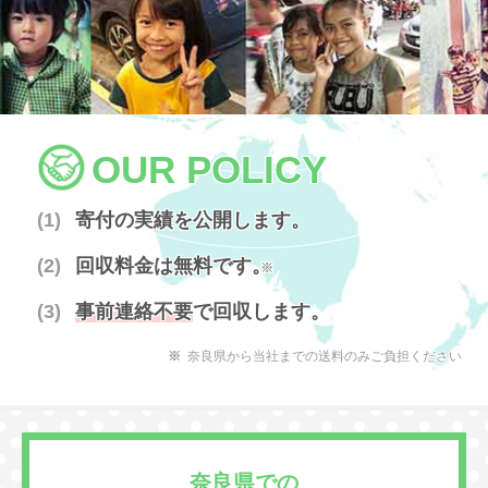
OUR POLICY
寄付の実績を公開します。
回収料金は無料です。
※
事前連絡不要
で回収します。
奈良県から当社までの送料のみご負担ください
奈良県での