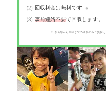
回収料金は無料です。
※
事前連絡不要
で回収します。
奈良県から当社までの送料のみご負担く