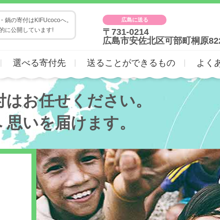
広島に送る
鍋の寄付はKIFUcocoへ。
的に公開しています!
〒731-0214
広島市安佐北区可部町桐原82
選べる寄付先
送ることができるもの
よく
付はお任せください。
へ
思いを届けます。