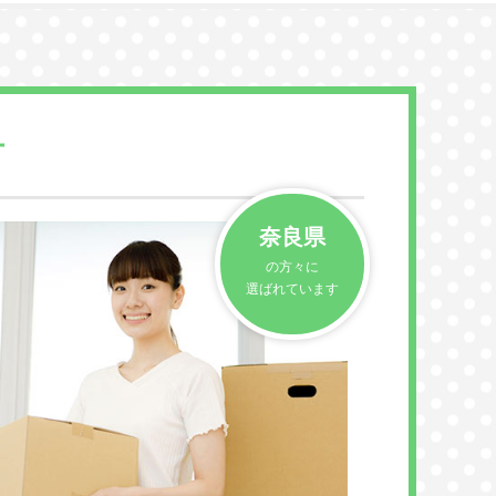
方
奈良県
の方々に
選ばれています