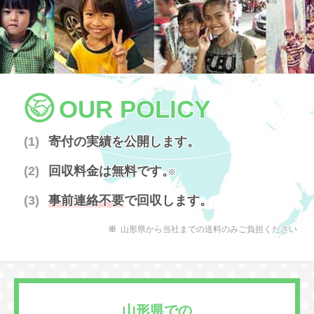
OUR POLICY
寄付の実績を公開します。
回収料金は無料です。
※
事前連絡不要
で回収します。
山形県から当社までの送料のみご負担ください
山形県での