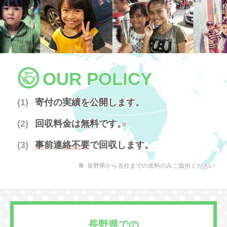
OUR POLICY
寄付の実績を公開します。
回収料金は無料です。
※
事前連絡不要
で回収します。
長野県から当社までの送料のみご負担ください
長野県での