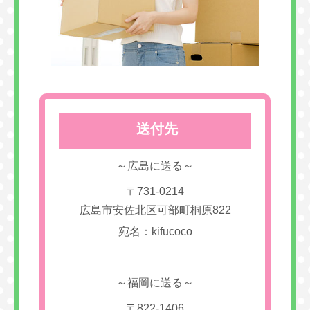
送付先
～広島に送る～
〒731-0214
広島市安佐北区可部町桐原822
宛名：kifucoco
～福岡に送る～
〒822-1406