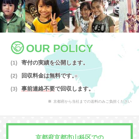
OUR POLICY
寄付の実績を公開します。
回収料金は無料です。
※
事前連絡不要
で回収します。
京都府から当社までの送料のみご負担ください
京都府京都市山科区での