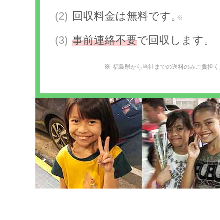
回収料金は無料です。
※
事前連絡不要
で回収します。
福島県から当社までの送料のみご負担く