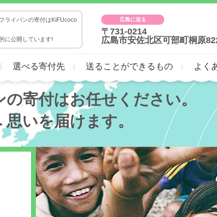
広島に送る
ライパンの寄付はKIFUcoco
〒731-0214
広島市安佐北区可部町桐原82
的に公開しています!
選べる寄付先
送ることができるもの
よく
ンの寄付はお任せください。
へ
思いを届けます。