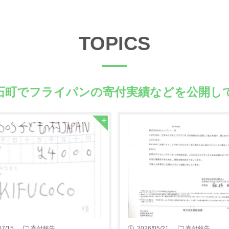
TOPICS
石町でフライパンの
寄付実績などを公開し
07/15
寄付報告
2026/05/21
寄付報告