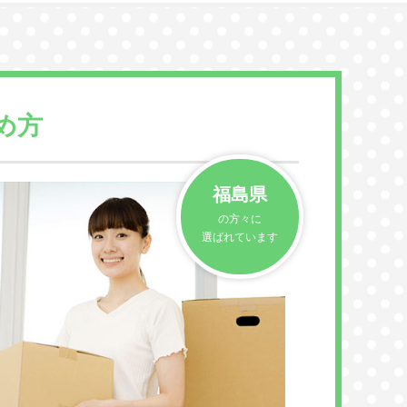
め方
福島県
の方々に
選ばれています