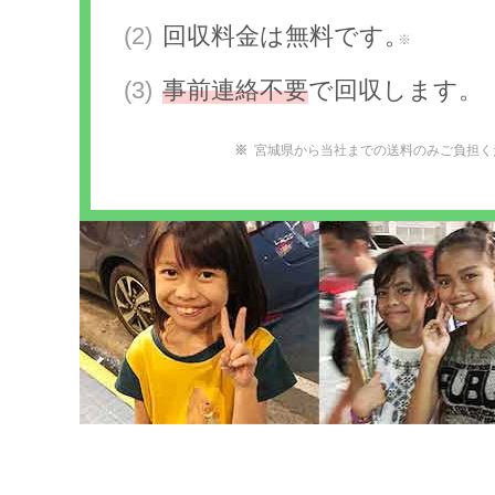
回収料金は無料です。
※
事前連絡不要
で回収します。
宮城県から当社までの送料のみご負担く