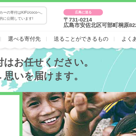
広島に送る
ーの寄付はKIFUcocoへ。
的に公開しています!
〒731-0214
広島市安佐北区可部町桐原82
選べる寄付先
送ることができるもの
よく
付はお任せください。
へ
思いを届けます。