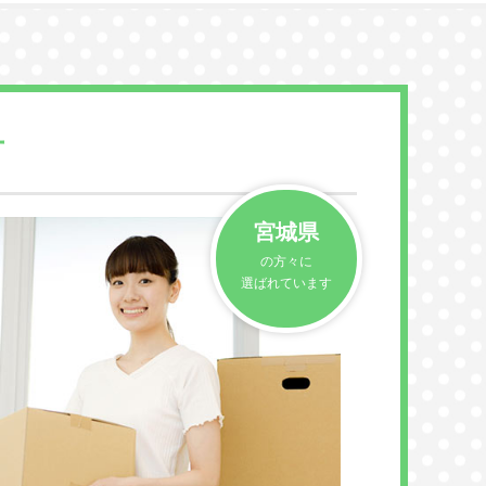
方
宮城県
の方々に
選ばれています