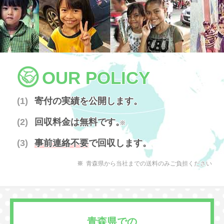
OUR POLICY
寄付の実績を公開します。
回収料金は無料です。
※
事前連絡不要
で回収します。
青森県から当社までの送料のみご負担ください
青森県での